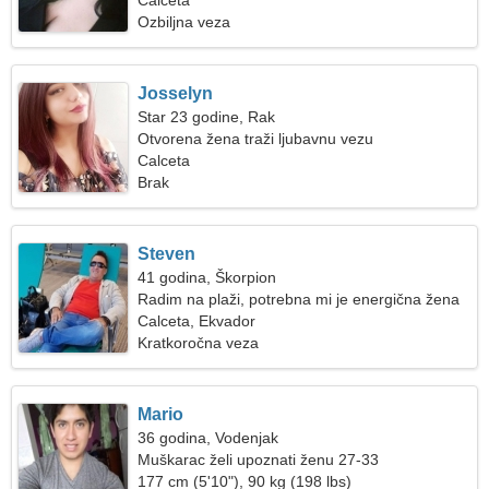
Calceta
Ozbiljna veza
Josselyn
Star 23 godine, Rak
Otvorena žena traži ljubavnu vezu
Calceta
Brak
Steven
41 godina, Škorpion
Radim na plaži, potrebna mi je energična žena
Calceta, Ekvador
Kratkoročna veza
Mario
36 godina, Vodenjak
Muškarac želi upoznati ženu 27-33
177 cm (5'10"), 90 kg (198 lbs)