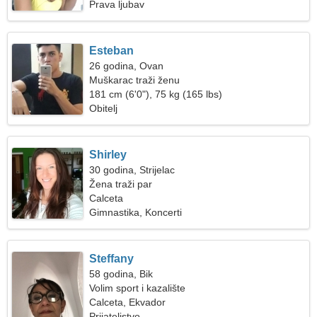
Prava ljubav
Esteban
26 godina, Ovan
Muškarac traži ženu
181 cm (6'0"), 75 kg (165 lbs)
Obitelj
Shirley
30 godina, Strijelac
Žena traži par
Calceta
Gimnastika, Koncerti
Steffany
58 godina, Bik
Volim sport i kazalište
Calceta, Ekvador
Prijateljstvo