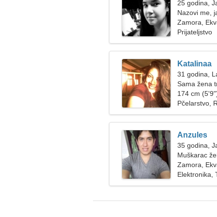
25 godina, J
Nazovi me, j
Zamora, Ekv
Prijateljstvo
Katalinaa
31 godina, L
Sama žena t
174 cm (5'9")
Pčelarstvo, R
Anzules
35 godina, J
Muškarac žel
Zamora, Ekv
Elektronika,