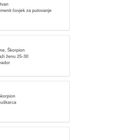
Ovan
emenit čovjek za putovanje
ine, Škorpion
aži ženu 25-30
vador
Škorpion
muškarca