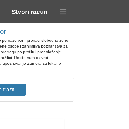
Stvori račun
or
je pomaže vam pronaći slobodne žene
ljene osobe i zanimljiva poznanstva za
pretragu po profilu i pronalaženje
ažilici. Recite nam o svrsi
 za upoznavanje Zamora za lokalno