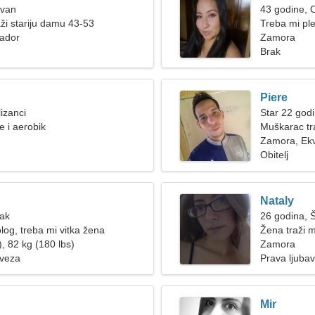
Ovan
43 godine, 
ži stariju damu 43-53
Treba mi pl
ador
Zamora
Brak
Piere
izanci
Star 22 god
e i aerobik
Muškarac tr
Zamora, Ek
Obitelj
Nataly
Rak
26 godina, 
log, treba mi vitka žena
Žena traži 
, 82 kg (180 lbs)
Zamora
 veza
Prava ljubav
Mir