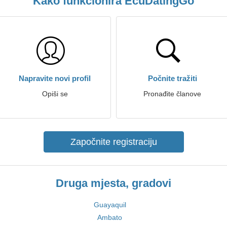
Kako funkcionira EcuDatingGo
Napravite novi profil
Počnite tražiti
Opiši se
Pronađite članove
Započnite registraciju
Druga mjesta, gradovi
Guayaquil
Ambato