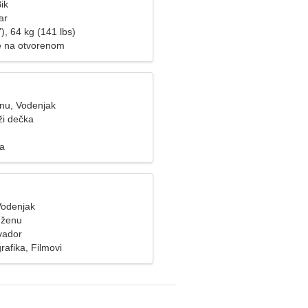
ik
ar
), 64 kg (141 lbs)
je na otvorenom
inu, Vodenjak
ži dečka
za
Vodenjak
 ženu
vador
afika, Filmovi