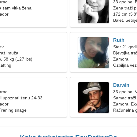
arac
33 godine, B
a sam vitka žena
Žena traži p
ador
172 cm (5'8"
Balet, Šetn
Ruth
av
Star 21 god
raži muža
Djevojka tra
, 58 kg (127 lbs)
Zamora
afting
Ozbiljna ve
Darwin
arac
36 godina, 
i upoznati ženu 24-33
Samac traži
ador
Zamora, Ek
 Trening snage
Računalna gr