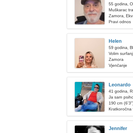
55 godina, 
Muškarac tra
Zamora, Ekv
Pravi odnos
Helen
59 godina, Bl
Volim surfanj
Zamora
Vjenčanje
Leonardo
41 godina, 
Ja sam psiho
190 cm (6'3")
Kratkoročna
Jennifer