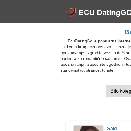
B
EcuDatingGo je popularna intern
i širi vam krug poznanstava. Upoznajte
upoznavanje. Izgradite vezu s dečkom i
partnera za romantične sastanke. Ova z
upoznavanja i započnite ugodnu virtua
stanovništvo, strance, turiste.
Said