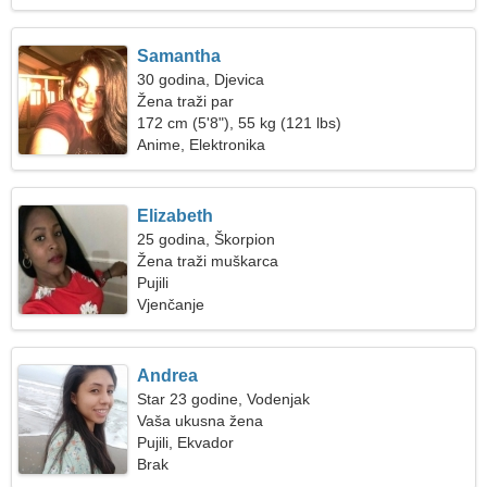
Samantha
30 godina, Djevica
Žena traži par
172 cm (5'8"), 55 kg (121 lbs)
Anime, Elektronika
Elizabeth
25 godina, Škorpion
Žena traži muškarca
Pujili
Vjenčanje
Andrea
Star 23 godine, Vodenjak
Vaša ukusna žena
Pujili, Ekvador
Brak