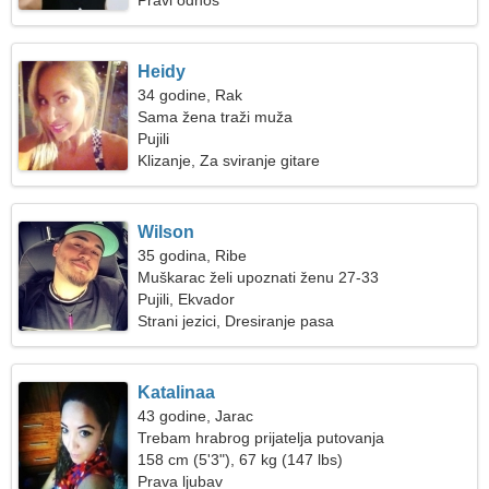
Pravi odnos
Heidy
34 godine, Rak
Sama žena traži muža
Pujili
Klizanje, Za sviranje gitare
Wilson
35 godina, Ribe
Muškarac želi upoznati ženu 27-33
Pujili, Ekvador
Strani jezici, Dresiranje pasa
Katalinaa
43 godine, Jarac
Trebam hrabrog prijatelja putovanja
158 cm (5'3"), 67 kg (147 lbs)
Prava ljubav