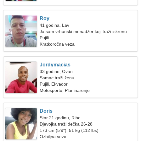
Roy
41 godina, Lav
Ja sam vrhunski menadžer koji traži iskrenu
ženu
Pujili
Kratkoročna veza
Jordymacias
33 godine, Ovan
Samac traži ženu
Pujili, Ekvador
Motosportu, Planinarenje
Doris
Star 21 godinu, Ribe
Djevojka traži dečka 26-28
173 cm (5'9"), 51 kg (112 lbs)
Ozbiljna veza