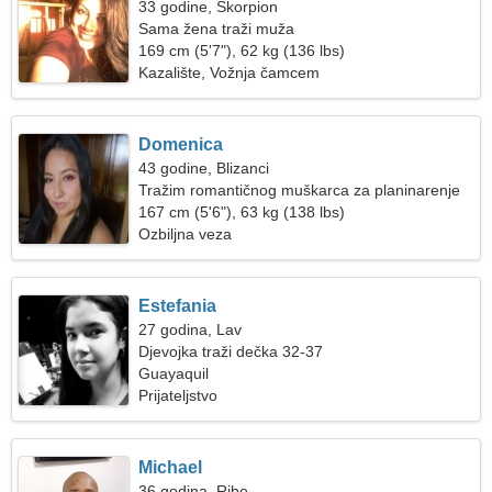
33 godine, Škorpion
Sama žena traži muža
169 cm (5'7"), 62 kg (136 lbs)
Kazalište, Vožnja čamcem
Domenica
43 godine, Blizanci
Tražim romantičnog muškarca za planinarenje
167 cm (5'6"), 63 kg (138 lbs)
Ozbiljna veza
Estefania
27 godina, Lav
Djevojka traži dečka 32-37
Guayaquil
Prijateljstvo
Michael
36 godina, Ribe