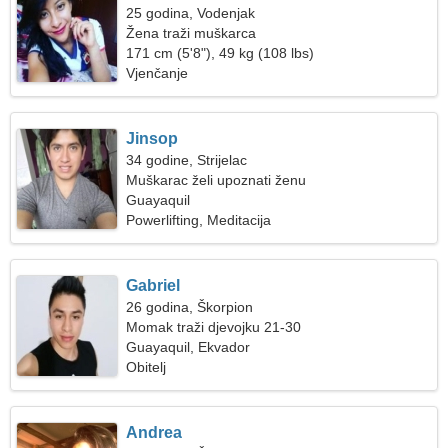
25 godina, Vodenjak
Žena traži muškarca
171 cm (5'8"), 49 kg (108 lbs)
Vjenčanje
Jinsop
34 godine, Strijelac
Muškarac želi upoznati ženu
Guayaquil
Powerlifting, Meditacija
Gabriel
26 godina, Škorpion
Momak traži djevojku 21-30
Guayaquil, Ekvador
Obitelj
Andrea